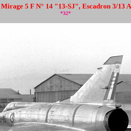
 Mirage 5 F N° 14 "13-SJ", Escadron 3/13 
*32*